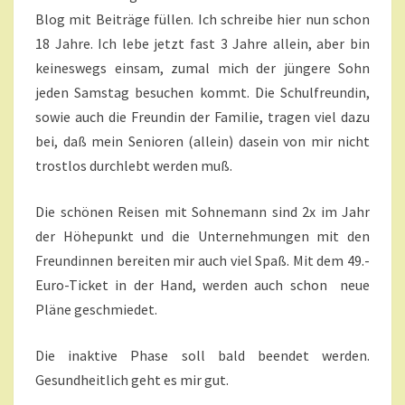
T
I
A
Blog mit Beiträge füllen. Ich schreibe hier nun schon
T
R
18 Jahre. Ich lebe jetzt fast 3 Jahre allein, aber bin
E
P
A
keineswegs einsam, zumal mich der jüngere Sohn
U
jeden Samstag besuchen kommt. Die Schulfreundin,
S
sowie auch die Freundin der Familie, tragen viel dazu
E
bei, daß mein Senioren (allein) dasein von mir nicht
?
trostlos durchlebt werden muß.
>
Die schönen Reisen mit Sohnemann sind 2x im Jahr
der Höhepunkt und die Unternehmungen mit den
Freundinnen bereiten mir auch viel Spaß. Mit dem 49.-
Euro-Ticket in der Hand, werden auch schon neue
Pläne geschmiedet.
Die inaktive Phase soll bald beendet werden.
Gesundheitlich geht es mir gut.