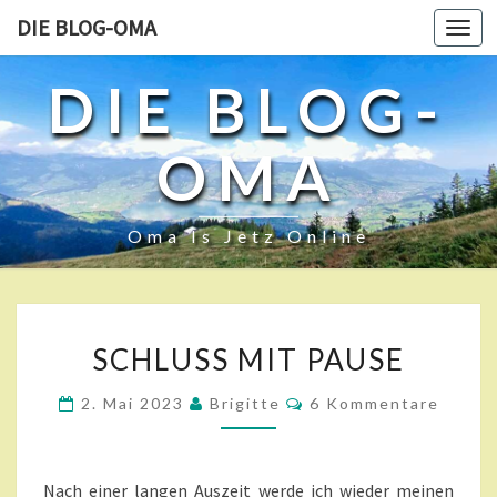
DIE BLOG-OMA
Toggl
navig
DIE BLOG-
OMA
Oma Is Jetz Online
S
SCHLUSS MIT PAUSE
C
H
K
2. Mai 2023
Brigitte
6 Kommentare
L
O
U
M
M
SS
E
M
N
Nach einer langen Auszeit werde ich wieder meinen