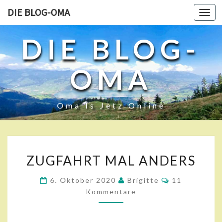
DIE BLOG-OMA
Toggl
navig
DIE BLOG-
OMA
Oma Is Jetz Online
Z
ZUGFAHRT MAL ANDERS
U
G
K
6. Oktober 2020
Brigitte
11
F
O
Kommentare
A
M
M
H
E
R
N