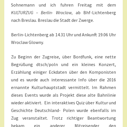
T
T
Sohnemann und ich fuhren Freitag mit dem
A
M
R
KULTURZUG – Berlin- Wroclaw,
ab Bhf-Lichtenberg
E
A
nach Breslau. Breslau die Stadt der Zwerge.
L
A
N
Berlin-Lichtenberg ab 14.31 Uhr und Ankunft 19.06 Uhr
D
Wroclaw Glowny.
E
R
Zu Beginn der Zugreise, über Bordfunk, eine nette
S
Begrüßung dtsch/poln und ein kleines Konzert,
?
>
Erzählung einiger Eckdaten über den Komponisten
und es wurde auch interessante Info über die 2016
ernannte Kulturhauptstadt vermittelt. Im Rahmen
dieses Events wurde als Projekt diese alte Bahnlinie
wieder aktiviert. Ein interaktives Quiz über Kultur und
Geschichte Deutschland- Polen wurde ebenfalls im
Zug veranstaltet. Trotz richtiger Beantwortung
bekam ein anderer Mitreisender den