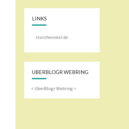
LINKS
storchennest.de
UBERBLOGR WEBRING
<
UberBlogr Webring
>