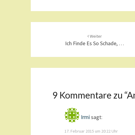
Beitragsnavigation
Weiter
Ich Finde Es So Schade, …
9 Kommentare zu “
A
Irmi
sagt:
17. Februar 2015 um 20:22 Uhr