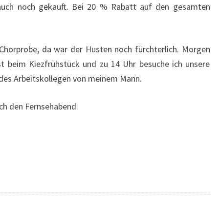
 auch noch gekauft. Bei 20 % Rabatt auf den gesamten
R
F
O
L
 Chorprobe, da war der Husten noch fürchterlich. Morgen
G
rst beim Kiezfrühstück und zu 14 Uhr besuche ich unsere
R
e des Arbeitskollegen von meinem Mann.
E
I
C
ich den Fernsehabend.
H
…
?
>