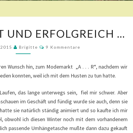
A
 UND ERFOLGREICH …
N
G
K
r 2015
Brigitte
E
9 Kommentare
O
S
M
M
T
E
ren Wunsch hin, zum Modemarkt „A . . . R“, nachdem wir
N
R
T
eden konnten, weil ich mit dem Husten zu tun hatte.
E
A
R
N
E
Laufen, das lange unterwegs sein, fiel mir schwer. Aber
G
T
chauen im Geschäft und fündig wurde sie auch, denn sie
U
atte sie natürlich ständig animiert und so kaufte ich mir
N
fel, obwohl ich diesen Winter noch mit dem vorhandenem
D
lich passende Umhängetasche mußte dann dazu gekauft
E