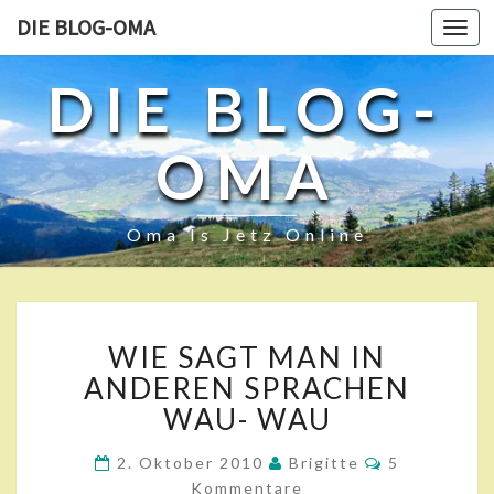
DIE BLOG-OMA
Toggl
navig
DIE BLOG-
OMA
Oma Is Jetz Online
W
WIE SAGT MAN IN
I
E
ANDEREN SPRACHEN
S
WAU- WAU
A
G
K
2. Oktober 2010
Brigitte
5
O
T
Kommentare
M