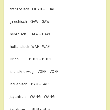
A
französisch OUAH – OUAH
U
-
griechisch GAW – GAW
W
A
U
hebräisch HAW – HAW
?
>
holländisch WAF – WAF
irisch BHUF – BHUF
isländ/norweg VOFF – VOFF
italienisch BAU – BAU
japanisch WANG – WANG
katalonisch BUB – BUB