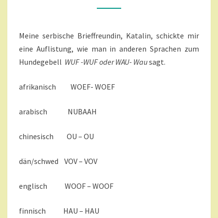
M
M
A
E
N
N
T
Meine serbische Brieffreundin, Katalin, schickte mir
I
A
R
N
eine Auflistung, wie man in anderen Sprachen zum
E
A
Hundegebell
WUF -WUF oder WAU- Wau
sagt.
N
D
afrikanisch WOEF- WOEF
E
R
E
arabisch NUBAAH
N
S
chinesisch OU – OU
P
R
dän/schwed VOV – VOV
A
C
H
englisch WOOF – WOOF
E
N
finnisch HAU – HAU
W