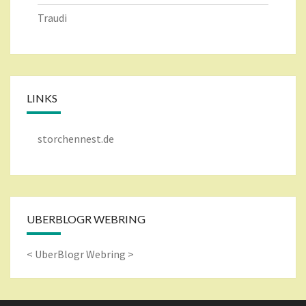
Traudi
LINKS
storchennest.de
UBERBLOGR WEBRING
<
UberBlogr Webring
>