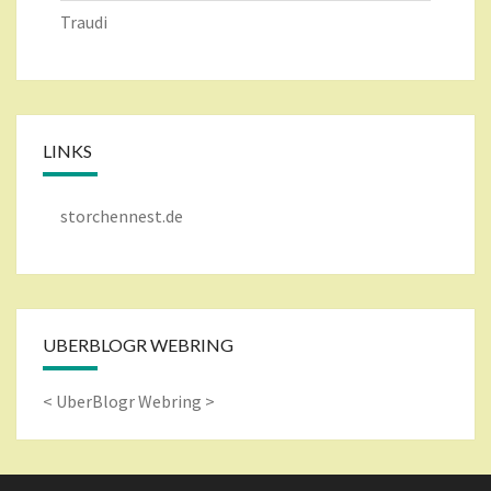
Traudi
LINKS
storchennest.de
UBERBLOGR WEBRING
<
UberBlogr Webring
>