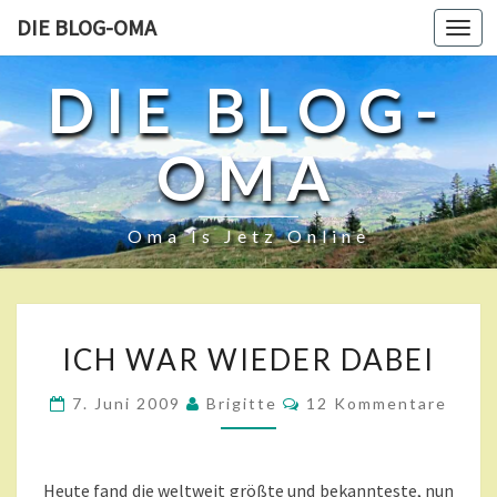
DIE BLOG-OMA
Toggl
navig
DIE BLOG-
OMA
Oma Is Jetz Online
I
ICH WAR WIEDER DABEI
C
H
K
7. Juni 2009
Brigitte
12 Kommentare
W
O
A
M
M
R
E
W
N
Heute fand die weltweit größte und bekannteste, nun