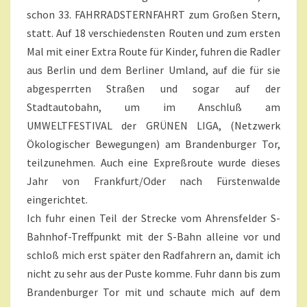
T
I
A
schon 33. FAHRRADSTERNFAHRT zum Großen Stern,
E
R
statt. Auf 18 verschiedensten Routen und zum ersten
E
D
E
Mal mit einer Extra Route für Kinder, fuhren die Radler
R
aus Berlin und dem Berliner Umland, auf die für sie
D
abgesperrten Straßen und sogar auf der
A
Stadtautobahn, um im Anschluß am
B
UMWELTFESTIVAL der GRÜNEN LIGA, (Netzwerk
E
I
Ökologischer Bewegungen) am Brandenburger Tor,
?
teilzunehmen. Auch eine Expreßroute wurde dieses
>
Jahr von Frankfurt/Oder nach Fürstenwalde
eingerichtet.
Ich fuhr einen Teil der Strecke vom Ahrensfelder S-
Bahnhof-Treffpunkt mit der S-Bahn alleine vor und
schloß mich erst später den Radfahrern an, damit ich
nicht zu sehr aus der Puste komme. Fuhr dann bis zum
Brandenburger Tor mit und schaute mich auf dem