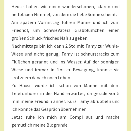
O
N
Heute haben wir einen wunderschönen, klaren und
N
T
A
hellblauen Himmel, von dem die liebe Sonne scheint.
N
R
E
Am spätem Vormittag fuhren Männe und ich zum
E
N
Friedhof, um SchwieVaters Grabblümchen einen
D
großen Schluck frisches Naß zu geben.
I
Nachmittags bin ich dann 2 Std mit Tamy zur Wuhle-
E
N
Wiese und nicht genug, Tamy ist schnurstracks zum
S
Flüßchen gerannt und ins Wasser. Auf der sonnigen
T
Wiese und immer in flotter Bewegung, konnte sie
A
trotzdem danach noch toben.
G
Zu Hause wurde ich schon von Männe mit dem
,
N
Telefonhörer in der Hand erwartet, da gerade vor 5
U
min meine Freundin anrief. Kurz Tamy abrubbeln und
R
ich konnte das Gespräch übernehmen.
K
Jetzt ruhe ich mich am Compi aus und mache
Ü
H
gemütlich meine Blogrunde.
L