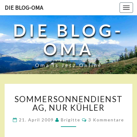
DIE BLOG-OMA
Toggl
navig
DIE BLOG-
OMA
Oma Is Jetz Online
S
SOMMERSONNENDIENST
O
M
AG, NUR KÜHLER
M
E
K
21. April 2009
Brigitte
3 Kommentare
O
R
M
S
M
E