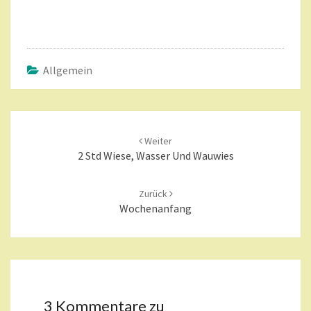
E
R
?
>
Allgemein
Beitragsnavigation
Weiter
2 Std Wiese, Wasser Und Wauwies
Zurück
Wochenanfang
3 Kommentare zu