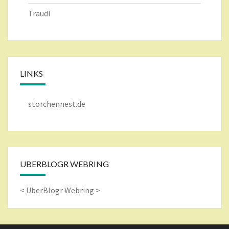
Traudi
LINKS
storchennest.de
UBERBLOGR WEBRING
<
UberBlogr Webring
>