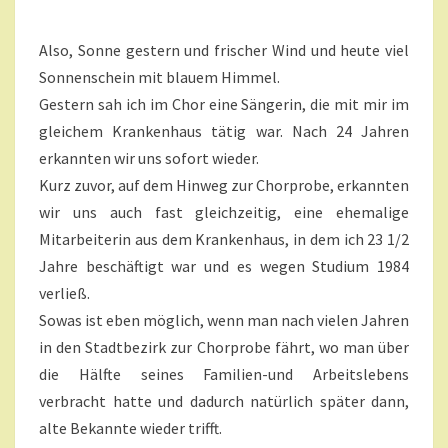
G
M
A
E
N
Also, Sonne gestern und frischer Wind und heute viel
B
T
`
A
Sonnenschein mit blauem Himmel.
R
S
Gestern sah ich im Chor eine Sängerin, die mit mir im
E
G
gleichem Krankenhaus tätig war. Nach 24 Jahren
E
erkannten wir uns sofort wieder.
S
T
Kurz zuvor, auf dem Hinweg zur Chorprobe, erkannten
E
wir uns auch fast gleichzeitig, eine ehemalige
R
Mitarbeiterin aus dem Krankenhaus, in dem ich 23 1/2
N
Jahre beschäftigt war und es wegen Studium 1984
U
verließ.
N
D
Sowas ist eben möglich, wenn man nach vielen Jahren
H
in den Stadtbezirk zur Chorprobe fährt, wo man über
E
die Hälfte seines Familien-und Arbeitslebens
U
verbracht hatte und dadurch natürlich später dann,
T
E
alte Bekannte wieder trifft.
A