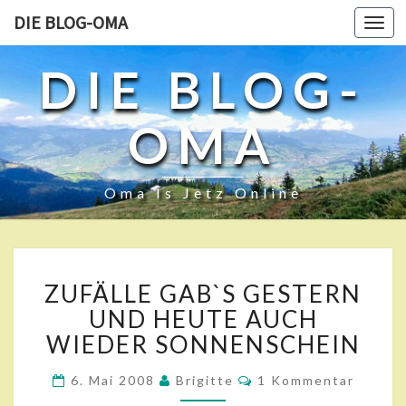
DIE BLOG-OMA
Toggl
navig
DIE BLOG-
OMA
Oma Is Jetz Online
Z
ZUFÄLLE GAB`S GESTERN
U
F
UND HEUTE AUCH
Ä
WIEDER SONNENSCHEIN
L
L
K
6. Mai 2008
Brigitte
1 Kommentar
O
E
M