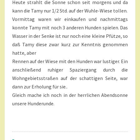
Heute strahlt die Sonne schon seit morgens und da
U
kann die Tamy nur 1/2 Std. auf der Wuhle-Wiese tollen.
C
Vormittag waren wir einkaufen und nachmittags
H
W
konnte Tamy mit noch 3 anderen Hunden spielen. Das
I
Wasser in der Senke ist nur noch eine kleine Pfütze, so
E
daß Tamy diese zwar kurz zur Kenntnis genommen
D
hatte, aber
E
Rennen auf der Wiese mit den Hunden war lustiger. Ein
R
S
anschließend ruhiger Spaziergang durch die
O
Wohngebietsstraßen auf der schattigen Seite, war
N
dann zur Erholung für sie..
N
Gleich mache ich noch in der herrlichen Abendsonne
E
N
unsere Hunderunde.
S
C
H
E
I