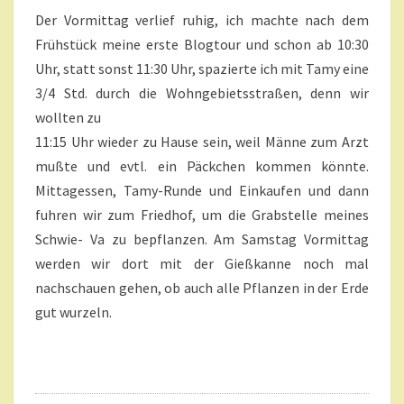
S
N
Der Vormittag verlief ruhig, ich machte nach dem
O
T
A
Frühstück meine erste Blogtour und schon ab 10:30
N
R
N
Uhr, statt sonst 11:30 Uhr, spazierte ich mit Tamy eine
E
I
3/4 Std. durch die Wohngebietsstraßen, denn wir
G
wollten zu
E
11:15 Uhr wieder zu Hause sein, weil Männe zum Arzt
R
D
mußte und evtl. ein Päckchen kommen könnte.
O
Mittagessen, Tamy-Runde und Einkaufen und dann
N
fuhren wir zum Friedhof, um die Grabstelle meines
N
Schwie- Va zu bepflanzen. Am Samstag Vormittag
E
werden wir dort mit der Gießkanne noch mal
R
S
nachschauen gehen, ob auch alle Pflanzen in der Erde
T
gut wurzeln.
A
G
?
>