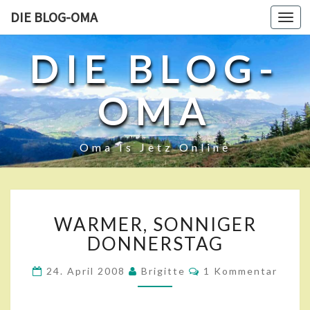
DIE BLOG-OMA
Toggl
navig
DIE BLOG-
OMA
Oma Is Jetz Online
W
WARMER, SONNIGER
A
R
DONNERSTAG
M
E
K
24. April 2008
Brigitte
1 Kommentar
O
R
M
,
M
E