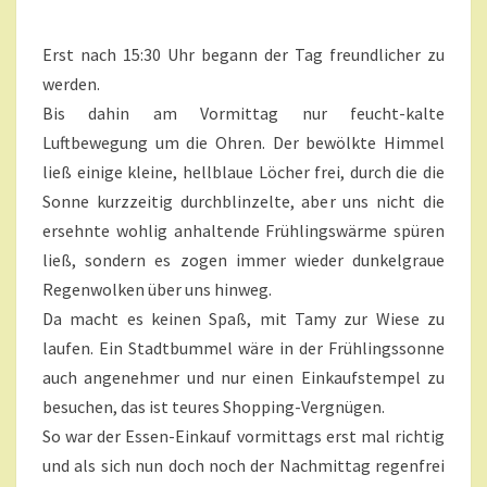
O
M
S
E
N
Erst nach 15:30 Uhr begann der Tag freundlicher zu
O
T
H
A
werden.
R
N
Bis dahin am Vormittag nur feucht-kalte
E
E
Luftbewegung um die Ohren. Der bewölkte Himmel
S
ließ einige kleine, hellblaue Löcher frei, durch die die
O
N
Sonne kurzzeitig durchblinzelte, aber uns nicht die
N
ersehnte wohlig anhaltende Frühlingswärme spüren
E
ließ, sondern es zogen immer wieder dunkelgraue
N
Regenwolken über uns hinweg.
S
Da macht es keinen Spaß, mit Tamy zur Wiese zu
C
H
laufen. Ein Stadtbummel wäre in der Frühlingssonne
E
auch angenehmer und nur einen Einkaufstempel zu
I
besuchen, das ist teures Shopping-Vergnügen.
N
So war der Essen-Einkauf vormittags erst mal richtig
U
N
und als sich nun doch noch der Nachmittag regenfrei
D