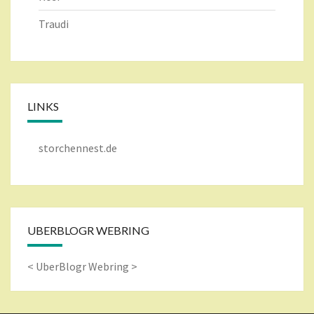
Traudi
LINKS
storchennest.de
UBERBLOGR WEBRING
<
UberBlogr Webring
>