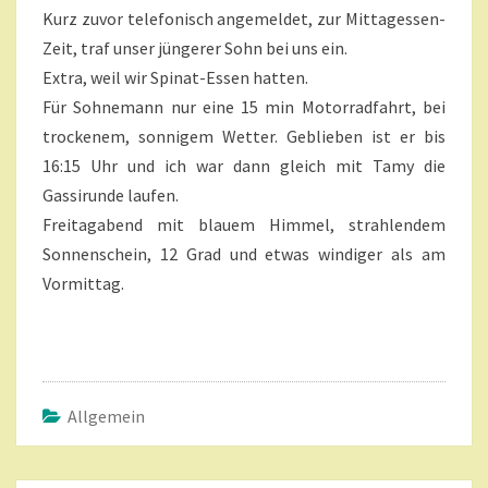
T
B
Kurz zuvor telefonisch angemeldet, zur Mittagessen-
A
E
R
Zeit, traf unser jüngerer Sohn bei uns ein.
E
I
Extra, weil wir Spinat-Essen hatten.
M
U
Für Sohnemann nur eine 15 min Motorradfahrt, bei
T
trockenem, sonnigem Wetter. Geblieben ist er bis
T
16:15 Uhr und ich war dann gleich mit Tamy die
E
Gassirunde laufen.
R
N
Freitagabend mit blauem Himmel, strahlendem
?
Sonnenschein, 12 Grad und etwas windiger als am
>
Vormittag.
Allgemein