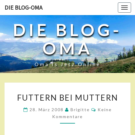
DIE BLOG-OMA
Toggl
navig
DIE BLOG-
OMA
Oma Is Jetz Online
F
FUTTERN BEI MUTTERN
U
T
K
28. März 2008
Brigitte
Keine
T
O
Kommentare
E
M
M
R
E
N
N