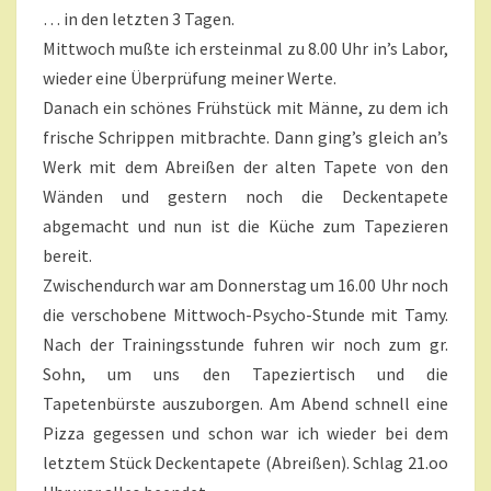
T
T
… in den letzten 3 Tagen.
A
…
R
Mittwoch mußte ich ersteinmal zu 8.00 Uhr in’s Labor,
E
?
wieder eine Überprüfung meiner Werte.
>
Danach ein schönes Frühstück mit Männe, zu dem ich
frische Schrippen mitbrachte. Dann ging’s gleich an’s
Werk mit dem Abreißen der alten Tapete von den
Wänden und gestern noch die Deckentapete
abgemacht und nun ist die Küche zum Tapezieren
bereit.
Zwischendurch war am Donnerstag um 16.00 Uhr noch
die verschobene Mittwoch-Psycho-Stunde mit Tamy.
Nach der Trainingsstunde fuhren wir noch zum gr.
Sohn, um uns den Tapeziertisch und die
Tapetenbürste auszuborgen. Am Abend schnell eine
Pizza gegessen und schon war ich wieder bei dem
letztem Stück Deckentapete (Abreißen). Schlag 21.oo