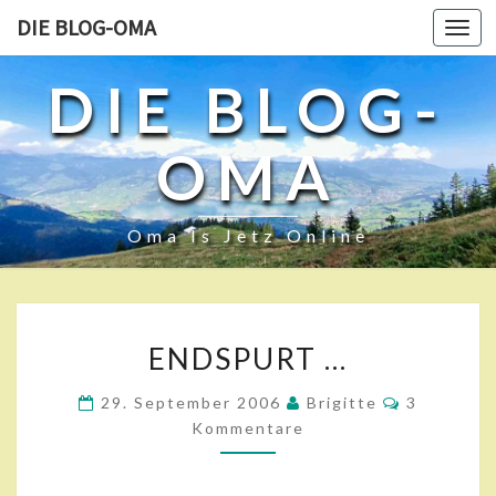
DIE BLOG-OMA
Toggl
navig
DIE BLOG-
OMA
Oma Is Jetz Online
E
ENDSPURT …
N
D
K
29. September 2006
Brigitte
3
S
O
Kommentare
P
M
M
U
E
R
N