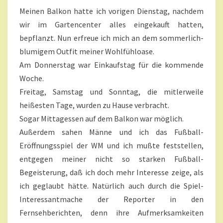
E
N
Meinen Balkon hatte ich vorigen Dienstag, nachdem
I
T
A
wir im Gartencenter alles eingekauft hatten,
N
R
T
bepflanzt. Nun erfreue ich mich an dem sommerlich-
E
A
blumigem Outfit meiner Wohlfühloase.
G
Am Donnerstag war Einkaufstag für die kommende
E
Woche.
S
A
Freitag, Samstag und Sonntag, die mitlerweile
L
heißesten Tage, wurden zu Hause verbracht.
L
Sogar Mittagessen auf dem Balkon war möglich.
E
Außerdem sahen Männe und ich das Fußball-
R
Eröffnungsspiel der WM und ich mußte feststellen,
L
E
entgegen meiner nicht so starken Fußball-
I
Begeisterung, daß ich doch mehr Interesse zeige, als
?
ich geglaubt hätte. Natürlich auch durch die Spiel-
>
Interessantmache der Reporter in den
Fernsehberichten, denn ihre Aufmerksamkeiten