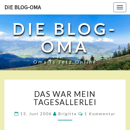
DIE BLOG-OMA
Toggl
navig
DIE BLOG-
OMA
Oma Is Jetz Online
D
DAS WAR MEIN
A
S
TAGESALLERLEI
W
A
K
13. Juni 2006
Brigitte
1 Kommentar
O
R
M
M
M
E