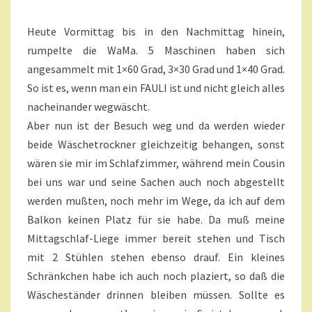
C
N
H
T
Heute Vormittag bis in den Nachmittag hinein,
A
T
R
rumpelte die WaMa. 5 Maschinen haben sich
A
E
G
angesammelt mit 1×60 Grad, 3×30 Grad und 1×40 Grad.
U
So ist es, wenn man ein FAULI ist und nicht gleich alles
N
nacheinander wegwäscht.
D
Aber nun ist der Besuch weg und da werden wieder
M
E
beide Wäschetrockner gleichzeitig behangen, sonst
H
wären sie mir im Schlafzimmer, während mein Cousin
R
bei uns war und seine Sachen auch noch abgestellt
?
werden mußten, noch mehr im Wege, da ich auf dem
>
Balkon keinen Platz für sie habe. Da muß meine
Mittagschlaf-Liege immer bereit stehen und Tisch
mit 2 Stühlen stehen ebenso drauf. Ein kleines
Schränkchen habe ich auch noch plaziert, so daß die
Wäscheständer drinnen bleiben müssen. Sollte es