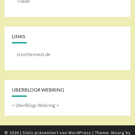
Traudi
LINKS
storchennest.de
UBERBLOGR WEBRING
<
UberBlogr Webring
>
© 2026
|
Stolz präsentiert von
WordPress
|
Theme: Nisarg by