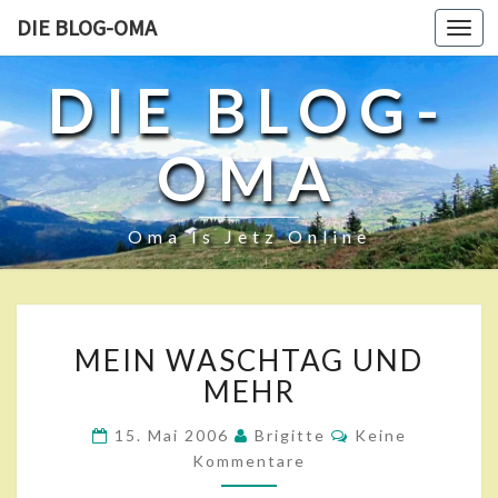
DIE BLOG-OMA
Toggl
navig
DIE BLOG-
OMA
Oma Is Jetz Online
M
MEIN WASCHTAG UND
E
I
MEHR
N
W
K
15. Mai 2006
Brigitte
Keine
O
A
Kommentare
M
S
M
E