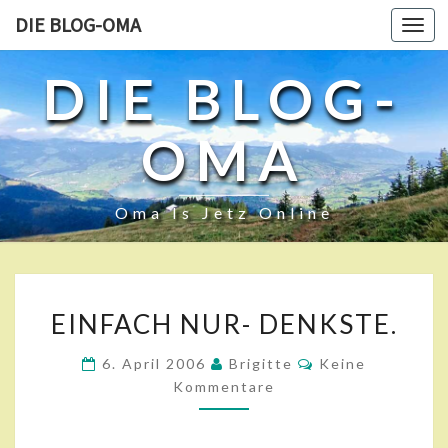
DIE BLOG-OMA
Toggl
navig
DIE BLOG-
OMA
Oma Is Jetz Online
E
EINFACH NUR- DENKSTE.
I
N
K
6. April 2006
Brigitte
Keine
F
O
Kommentare
A
M
M
C
E
H
N