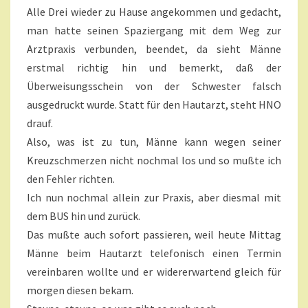
T
N
Alle Drei wieder zu Hause angekommen und gedacht,
A
U
R
man hatte seinen Spaziergang mit dem Weg zur
E
R
Arztpraxis verbunden, beendet, da sieht Männe
-
D
erstmal richtig hin und bemerkt, daß der
E
Überweisungsschein von der Schwester falsch
N
ausgedruckt wurde. Statt für den Hautarzt, steht HNO
K
drauf.
S
T
Also, was ist zu tun, Männe kann wegen seiner
E
Kreuzschmerzen nicht nochmal los und so mußte ich
.
den Fehler richten.
?
Ich nun nochmal allein zur Praxis, aber diesmal mit
>
dem BUS hin und zurück.
Das mußte auch sofort passieren, weil heute Mittag
Männe beim Hautarzt telefonisch einen Termin
vereinbaren wollte und er widererwartend gleich für
morgen diesen bekam.