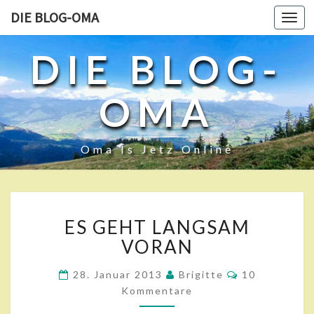
DIE BLOG-OMA
Toggl
navig
DIE BLOG-
OMA
Oma Is Jetz Online
E
ES GEHT LANGSAM
S
G
VORAN
E
H
K
28. Januar 2013
Brigitte
10
O
T
Kommentare
M
L
M
E