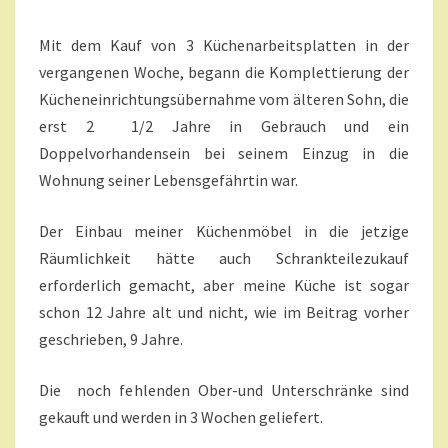
A
N
N
T
Mit dem Kauf von 3 Küchenarbeitsplatten in der
A
G
R
vergangenen Woche, begann die Komplettierung der
S
E
A
Kücheneinrichtungsübernahme vom älteren Sohn, die
M
erst 2 1/2 Jahre in Gebrauch und ein
V
Doppelvorhandensein bei seinem Einzug in die
O
Wohnung seiner Lebensgefährtin war.
R
A
N
Der Einbau meiner Küchenmöbel in die jetzige
?
Räumlichkeit hätte auch Schrankteilezukauf
>
erforderlich gemacht, aber meine Küche ist sogar
schon 12 Jahre alt und nicht, wie im Beitrag vorher
geschrieben, 9 Jahre.
Die noch fehlenden Ober-und Unterschränke sind
gekauft und werden in 3 Wochen geliefert.