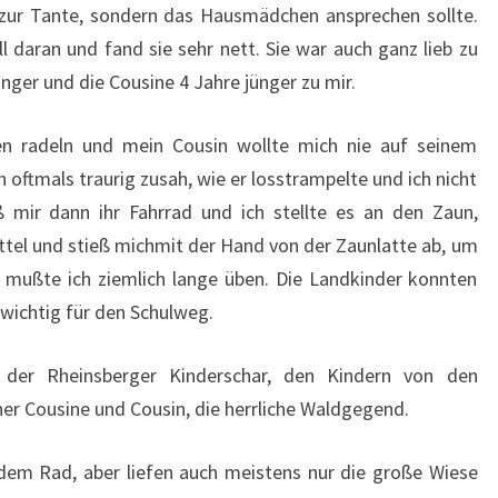
 zur Tante, sondern das Hausmädchen ansprechen sollte.
B
L
 daran und fand sie sehr nett. Sie war auch ganz lieb zu
I
ünger und die Cousine 4 Jahre jünger zu mir.
C
K
en radeln und mein Cousin wollte mich nie auf seinem
T
 oftmals traurig zusah, wie er losstrampelte und ich nicht
?
>
ß mir dann ihr Fahrrad und ich stellte es an den Zaun,
ttel und stieß michmit der Hand von der Zaunlatte ab, um
 mußte ich ziemlich lange üben. Die Landkinder konnten
 wichtig für den Schulweg.
der Rheinsberger Kinderschar, den Kindern von den
ner Cousine und Cousin, die herrliche Waldgegend.
dem Rad, aber liefen auch meistens nur die große Wiese