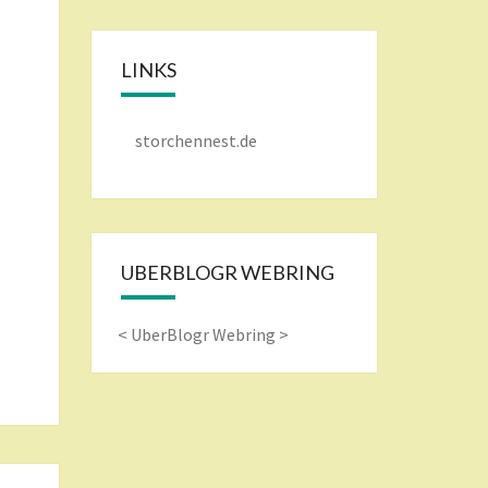
LINKS
storchennest.de
UBERBLOGR WEBRING
<
UberBlogr Webring
>