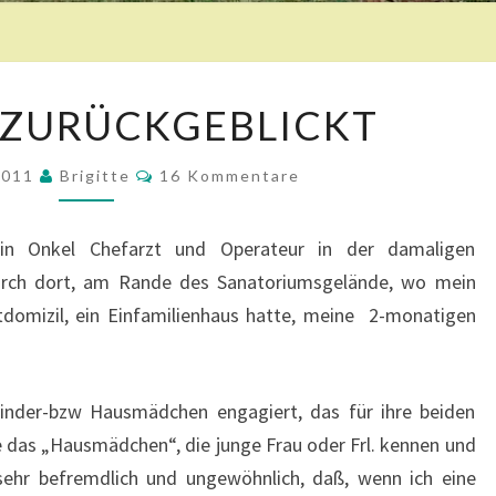
6
 ZURÜCKGEBLICKT
0
J
K
 2011
Brigitte
A
16 Kommentare
O
H
M
M
R
E
in Onkel Chefarzt und Operateur in der damaligen
N
E
T
durch dort, am Rande des Sanatoriumsgelände, wo mein
Z
A
R
stdomizil, ein Einfamilienhaus hatte, meine 2-monatigen
U
E
R
Ü
C
Kinder-bzw Hausmädchen engagiert, das für ihre beiden
K
te das „Hausmädchen“, die junge Frau oder Frl. kennen und
G
sehr befremdlich und ungewöhnlich, daß, wenn ich eine
E