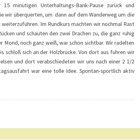
N
 15 minütigen Unterhaltungs-Bank-Pause zurück und
G
 die wir überquerten, um dann auf dem Wanderweg um die
-
t weiterzuführen. Im Rundkurs machten wir nochmal Rast
R
ücken und schauten den zwei Drachen zu, die ganz ruhig
A
 Mond, noch ganz weiß, war schon sichtbar. Wir radelten
D
L
s schloß sich an der Holzbrücke. Von dort aus fuhren wir
F
lsen und dort verabschiedeten wir uns nach einer 2 1/2
A
gsausfahrt war eine tolle Idee. Spontan-sportlich aktiv
H
R
T
?
>