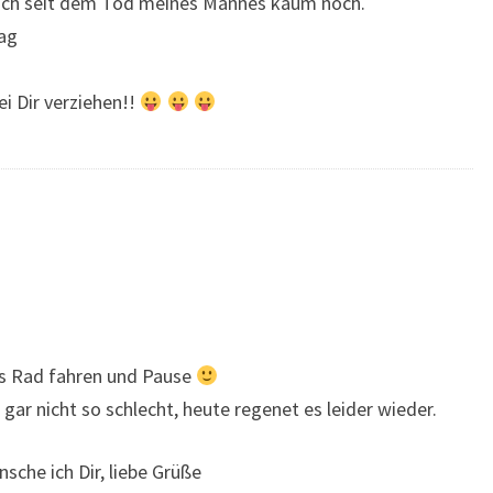
 ich seit dem Tod meines Mannes kaum noch.
ag
i Dir verziehen!!
us Rad fahren und Pause
gar nicht so schlecht, heute regenet es leider wieder.
che ich Dir, liebe Grüße