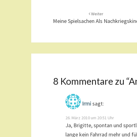
Beitragsnavigation
Weiter
Meine Spielsachen Als Nachkriegskin
8 Kommentare zu “
A
Irmi
sagt:
26. März 2010 um 20:51 Uhr
Ja, Brigitte, spontan und sport
lange kein Fahrrad mehr und füh