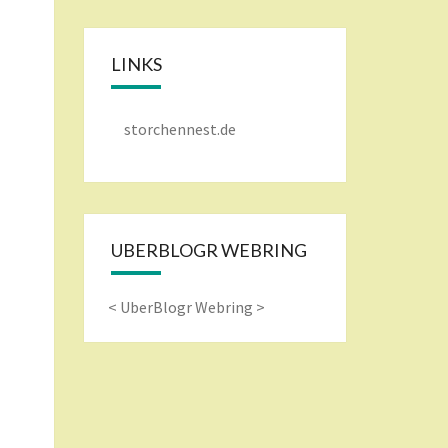
LINKS
storchennest.de
UBERBLOGR WEBRING
<
UberBlogr Webring
>