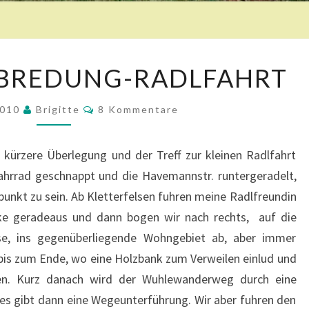
A
ABREDUNG-RADLFAHRT
N
R
K
2010
Brigitte
U
8 Kommentare
O
F
M
M
-
E
kürzere Überlegung und der Treff zur kleinen Radlfahrt
N
V
T
Fahrrad geschnappt und die Havemannstr. runtergeradelt,
E
A
R
punkt zu sein. Ab Kletterfelsen fuhren meine Radlfreundin
R
E
A
cke geradeaus und dann bogen wir nach rechts, auf die
B
se, ins gegenüberliegende Wohngebiet ab, aber immer
R
is zum Ende, wo eine Holzbank zum Verweilen einlud und
E
ten. Kurz danach wird der Wuhlewanderweg durch eine
D
s gibt dann eine Wegeunterführung. Wir aber fuhren den
U