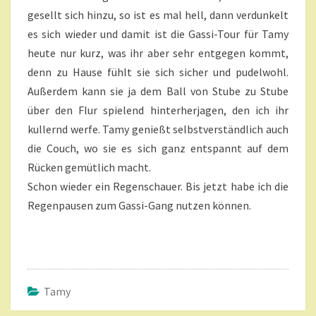
T
Ö
A
gesellt sich hinzu, so ist es mal hell, dann verdunkelt
N
R
es sich wieder und damit ist die Gassi-Tour für Tamy
E
A
P
heute nur kurz, was ihr aber sehr entgegen kommt,
R
denn zu Hause fühlt sie sich sicher und pudelwohl.
I
Außerdem kann sie ja dem Ball von Stube zu Stube
L
über den Flur spielend hinterherjagen, den ich ihr
I
kullernd werfe. Tamy genießt selbstverständlich auch
G
?
die Couch, wo sie es sich ganz entspannt auf dem
>
Rücken gemütlich macht.
Schon wieder ein Regenschauer. Bis jetzt habe ich die
Regenpausen zum Gassi-Gang nutzen können.
Tamy