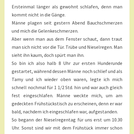
T
N
Ersteinmal länger als gewohnt schlafen, denn man
M
T
A
kommt nicht in die Gänge.
A
R
N
Männe plagen seit gestern Abend Bauchschmerzen
E
A
und mich die Gelenkeschmerzen.
N
Aber wenn man aus dem Fenster schaut, dann traut
S
man sich nicht vor die Tür. Trübe und Nieselregen. Man
O
E
sieht ihn kaum, doch spürt man ihn.
I
So bin ich also halb 8 Uhr zur ersten Hunderunde
N
gestartet, während dessen Männe noch schlief und als
E
Tamy und ich wieder oben waren, legte ich mich
M
schnell nochmal für 1 1/2 Std. hin und war auch gleich
T
A
fest eingeschlafen. Männe weckte mich, um am
G
gedeckten Frühstückstisch zu erscheinen, denn er war
?
bald, nachdem ich eingeschlafen war, aufgestanden.
?
So begann der Nieselregentag für uns erst um 10.30
>
Uhr. Sonst sind wir mit dem Frühstück immer schon