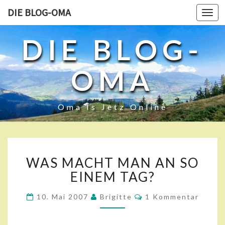
DIE BLOG-OMA
Toggl
navig
DIE BLOG-
OMA
Oma Is Jetz Online
W
WAS MACHT MAN AN SO
A
S
EINEM TAG?
M
A
K
10. Mai 2007
Brigitte
1 Kommentar
O
C
M
H
M
E