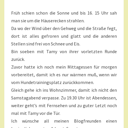
N
N
E
T
Früh schien schon die Sonne und bis 16. 15 Uhr sah
A
R
R
man sie um die Häuserecken strahlen.
W
E
I
Da wo der Wind über den Gehweg und die Straße fegt,
N
dort ist alles gefroren und glatt und die anderen
T
Stellen sind frei von Schnee und Eis.
E
Bin soeben mit Tamy von ihrer vorletzten Runde
R
-
zurück.
S
Zuvor hatte ich noch mein Mittagessen für morgen
A
vorbereitet, damit ich es nur wärmen muß, wenn wir
M
vom Hundetrainingsplatz zurückkommen.
S
Gleich gehe ich ins Wohnzimmer, damit ich nicht den
T
A
Samstagabend verpasse. Zu 19.30 Uhr ist Abendessen,
G
weiter geht’s mit Fernsehen und zu guter Letzt noch
?
mal mit Tamy vor die Tür.
>
Ich wünsche all meinen Blogfreunden einen