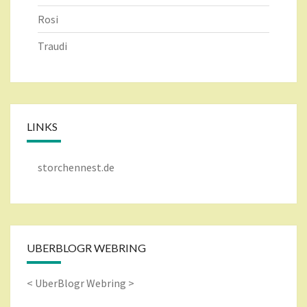
Rosi
Traudi
LINKS
storchennest.de
UBERBLOGR WEBRING
<
UberBlogr Webring
>