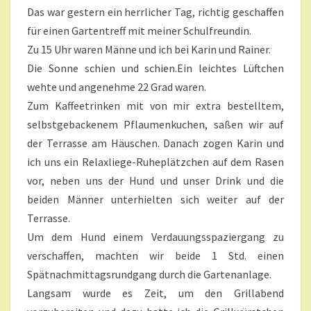
T
R
Das war gestern ein herrlicher Tag, richtig geschaffen
A
E
R
für einen Gartentreff mit meiner Schulfreundin.
E
F
Zu 15 Uhr waren Männe und ich bei Karin und Rainer.
F
?
Die Sonne schien und schien.Ein leichtes Lüftchen
>
wehte und angenehme 22 Grad waren.
Zum Kaffeetrinken mit von mir extra bestelltem,
selbstgebackenem Pflaumenkuchen, saßen wir auf
der Terrasse am Häuschen. Danach zogen Karin und
ich uns ein Relaxliege-Ruheplätzchen auf dem Rasen
vor, neben uns der Hund und unser Drink und die
beiden Männer unterhielten sich weiter auf der
Terrasse.
Um dem Hund einem Verdauungsspaziergang zu
verschaffen, machten wir beide 1 Std. einen
Spätnachmittagsrundgang durch die Gartenanlage.
Langsam wurde es Zeit, um den Grillabend