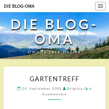
DIE BLOG-OMA
Toggl
navig
DIE BLOG-
OMA
Oma Is Jetz Online
G
GARTENTREFF
A
R
K
24. September 2005
Brigitte
6
T
O
Kommentare
E
M
M
N
E
T
N