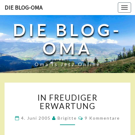
DIE BLOG-OMA
Toggl
navig
DIE BLOG-
OMA
Oma Is Jetz Online
I
IN FREUDIGER
N
F
ERWARTUNG
R
E
K
4. Juni 2005
Brigitte
9 Kommentare
O
U
M
D
M
E