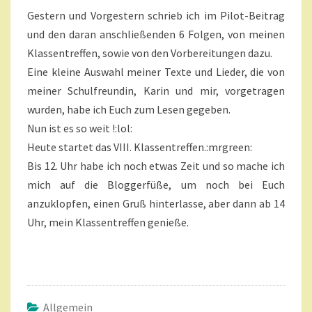
I
N
Gestern und Vorgestern schrieb ich im Pilot-Beitrag
G
T
A
und den daran anschließenden 6 Folgen, von meinen
E
R
R
Klassentreffen, sowie von den Vorbereitungen dazu.
E
E
Eine kleine Auswahl meiner Texte und Lieder, die von
R
meiner Schulfreundin, Karin und mir, vorgetragen
W
wurden, habe ich Euch zum Lesen gegeben.
A
R
Nun ist es so weit !:lol:
T
Heute startet das VIII. Klassentreffen.:mrgreen:
U
Bis 12. Uhr habe ich noch etwas Zeit und so mache ich
N
mich auf die Bloggerfüße, um noch bei Euch
G
anzuklopfen, einen Gruß hinterlasse, aber dann ab 14
?
>
Uhr, mein Klassentreffen genieße.
Allgemein