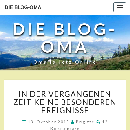
DIE BLOG-OMA
Toggl
navig
DIE BLOG-
OMA
Oma Is Jetz Online
I
IN DER VERGANGENEN
N
D
ZEIT KEINE BESONDEREN
E
EREIGNISSE
R
V
K
13. Oktober 2015
Brigitte
12
O
E
Kommentare
M