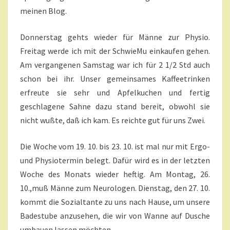
meinen Blog.
O
N
D
Donnerstag gehts wieder für Männe zur Physio.
E
Freitag werde ich mit der SchwieMu einkaufen gehen.
R
Am vergangenen Samstag war ich für 2 1/2 Std auch
E
schon bei ihr. Unser gemeinsames Kaffeetrinken
N
E
erfreute sie sehr und Apfelkuchen und fertig
R
geschlagene Sahne dazu stand bereit, obwohl sie
E
nicht wußte, daß ich kam. Es reichte gut für uns Zwei.
I
G
Die Woche vom 19. 10. bis 23. 10. ist mal nur mit Ergo-
N
I
und Physiotermin belegt. Dafür wird es in der letzten
S
Woche des Monats wieder heftig. Am Montag, 26.
S
10.,muß Männe zum Neurologen. Dienstag, den 27. 10.
E
kommt die Sozialtante zu uns nach Hause, um unsere
?
>
Badestube anzusehen, die wir von Wanne auf Dusche
umbauen lassen möchten.