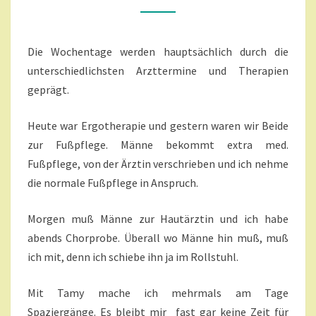
R
M
G
E
N
A
T
Die Wochentage werden hauptsächlich durch die
N
A
R
G
unterschiedlichsten Arzttermine und Therapien
E
E
geprägt.
N
E
Heute war Ergotherapie und gestern waren wir Beide
N
zur Fußpflege. Männe bekommt extra med.
Z
E
Fußpflege, von der Ärztin verschrieben und ich nehme
I
die normale Fußpflege in Anspruch.
T
K
Morgen muß Männe zur Hautärztin und ich habe
E
abends Chorprobe. Überall wo Männe hin muß, muß
I
N
ich mit, denn ich schiebe ihn ja im Rollstuhl.
E
B
Mit Tamy mache ich mehrmals am Tage
E
Spaziergänge. Es bleibt mir fast gar keine Zeit für
S