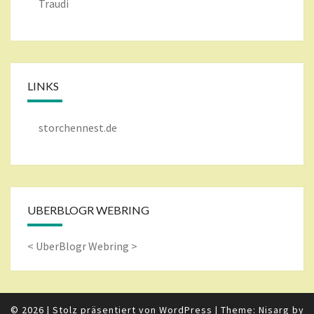
Traudi
LINKS
storchennest.de
UBERBLOGR WEBRING
<
UberBlogr Webring
>
© 2026
|
Stolz präsentiert von
WordPress
|
Theme: Nisarg by