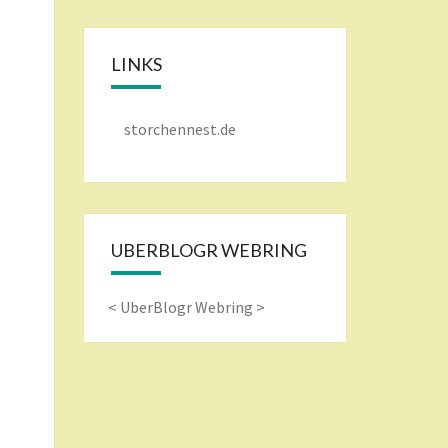
LINKS
storchennest.de
UBERBLOGR WEBRING
<
UberBlogr Webring
>