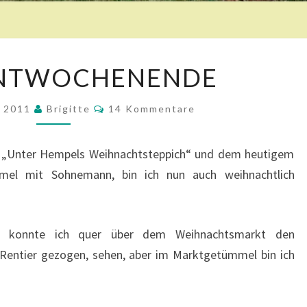
3
ENTWOCHENENDE
.
A
K
r 2011
Brigitte
D
14 Kommentare
O
V
M
M
E
E
 „Unter Hempels Weihnachtsteppich“ und dem heutigem
N
N
T
mel mit Sohnemann, bin ich nun auch weihnachtlich
T
A
R
W
E
O
C
, konnte ich quer über dem Weihnachtsmarkt den
H
Rentier gezogen, sehen, aber im Marktgetümmel bin ich
E
N
E