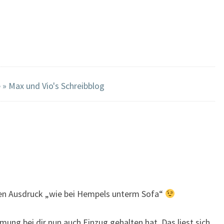
» Max und Vio's Schreibblog
 den Ausdruck „wie bei Hempels unterm Sofa“
ung bei dir nun auch Einzug gehalten hat. Das liest sich