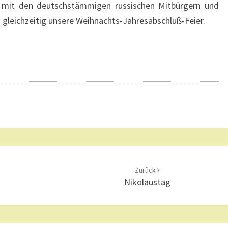
r mit den deutschstämmigen russischen Mitbürgern und
N
D
 gleichzeitig unsere Weihnachts-Jahresabschluß-Feier.
E
?
>
Zurück
Nikolaustag