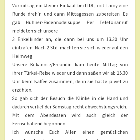
T
T
Vormittag ein kleiner Einkauf bei LIDL, mit Tamy eine
A
A
R
Runde dreh’n und dann Mittagessen zubereiten. Es
E
G
gab Hühner-Fadennudelsuppe. Per Telefonanruf
R
E
meldeten sich unsere
N
3 Enkelkinder an, die dann bei uns um 13.30 Uhr
N
eintrafen. Nach 2 Std. machten sie sich wieder auf den
T
Heimweg.
?
>
Unsere Bekannte/Freundin kam heute Mittag von
ihrer Türkei-Reise wieder und dann saßen wir ab 15.30
Uhr beim Kaffee zusammen, denn sie hatte ja viel zu
erzählen.
So gab sich der Besuch die Klinke in die Hand und
dadurch verlief der Samstag recht abwechslungsreich.
Mit dem Abendessen wird auch gleich der
Fernsehabend begonnen.
Ich wünsche Euch Allen einen gemütlichen