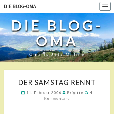
DIE BLOG-OMA
Toggl
navig
DIE BLOG-
OMA
Oma Is Jetz Online
D
DER SAMSTAG RENNT
E
R
K
11. Februar 2006
Brigitte
4
S
O
Kommentare
A
M
M
M
E
S
N