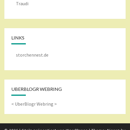
Traudi
LINKS
storchennest.de
UBERBLOGR WEBRING
<
UberBlogr Webring
>