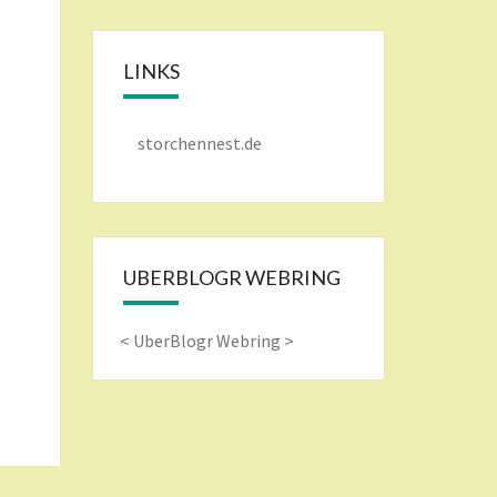
LINKS
storchennest.de
UBERBLOGR WEBRING
<
UberBlogr Webring
>