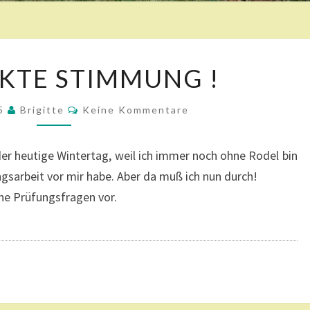
G
KTE STIMMUNG !
E
D
K
05
Brigitte
R
Keine Kommentare
O
Ü
M
M
C
E
der heutige Wintertag, weil ich immer noch ohne Rodel bin
N
K
T
sarbeit vor mir habe. Aber da muß ich nun durch!
T
A
R
ne Prüfungsfragen vor.
E
E
S
T
I
M
M
U