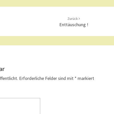
N
G
!
Zurück
?
Enttäuschung !
>
ar
fentlicht.
Erforderliche Felder sind mit
*
markiert