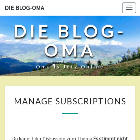
DIE BLOG-OMA
Toggl
navig
DIE BLOG-
OMA
Oma Is Jetz Online
M
MANAGE SUBSCRIPTIONS
A
N
A
G
E
S
Du kannst der Diskussion zum Thema
Es stimmt nicht