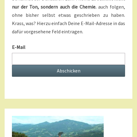
U
nur der Ton, sondern auch die Chemie.
auch folgen,
B
ohne bisher selbst etwas geschrieben zu haben.
S
C
Krass, was? Hierzu einfach Deine E-Mail-Adresse in das
R
dafür vorgesehene Feld eintragen.
I
P
E-Mail
T
I
O
N
S
?
>