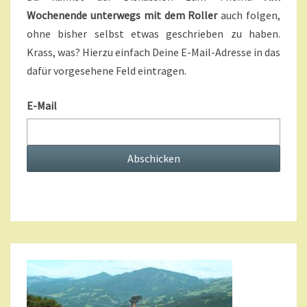
U
Wochenende unterwegs mit dem Roller
auch folgen,
B
ohne bisher selbst etwas geschrieben zu haben.
S
C
Krass, was? Hierzu einfach Deine E-Mail-Adresse in das
R
dafür vorgesehene Feld eintragen.
I
P
E-Mail
T
I
O
N
S
?
>