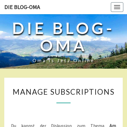
DIE BLOG-OMA
Toggl
navig
DIE BLOG-
OMA
Oma Is Jetz Online
M
MANAGE SUBSCRIPTIONS
A
N
A
G
E
S
Du kannst der Diskussion zum Thema
Am