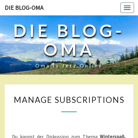
DIE BLOG-OMA
Toggl
navig
DIE BLOG-
OMA
Oma Is Jetz Online
M
MANAGE SUBSCRIPTIONS
A
N
A
G
E
S
Du kannst der Diskussion zum Thema
Winterspaß,