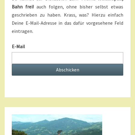
U
Bahn frei!
auch folgen, ohne bisher selbst etwas
B
geschrieben zu haben. Krass, was? Hierzu einfach
S
C
Deine E-Mail-Adresse in das dafür vorgesehene Feld
R
eintragen.
I
P
E-Mail
T
I
O
N
S
?
>