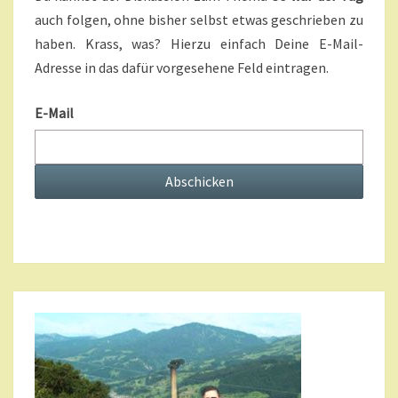
U
auch folgen, ohne bisher selbst etwas geschrieben zu
B
haben. Krass, was? Hierzu einfach Deine E-Mail-
S
C
Adresse in das dafür vorgesehene Feld eintragen.
R
I
E-Mail
P
T
I
O
N
S
?
>