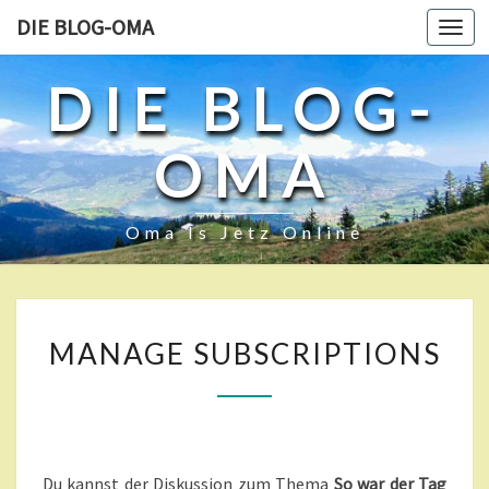
DIE BLOG-OMA
Toggl
navig
DIE BLOG-
OMA
Oma Is Jetz Online
M
MANAGE SUBSCRIPTIONS
A
N
A
G
E
S
Du kannst der Diskussion zum Thema
So war der Tag